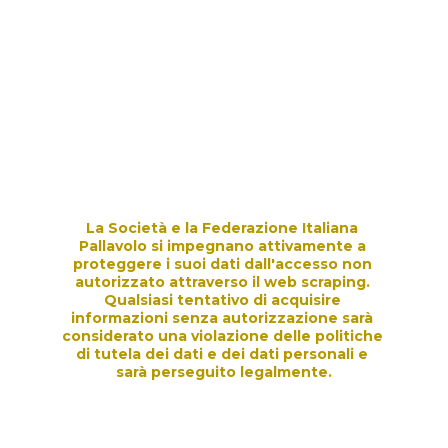
Docenti Settore U.G.:
Luca Bracco,
Francesco Rovere, Piera Basso,
Viviana Giacoppo
IO ARBITRO
La Società e la Federazione Italiana 
Pallavolo si impegnano attivamente a 
proteggere i suoi dati dall'accesso non 
autorizzato attraverso il web scraping. 
Qualsiasi tentativo di acquisire 
informazioni senza autorizzazione sarà 
considerato una violazione delle politiche 
di tutela dei dati e dei dati personali e 
sarà perseguito legalmente.
Scarica il file