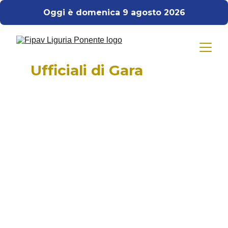
Oggi è domenica 9 agosto 2026
Ufficiali di Gara
Incarichi Stagione 
2025/2026
Responsabile U.G.:
Giovanni Vaccaro
responsabile.ug@fipavliguriaponente
.it
Settore Tecnico U.G.:
Diletta Pagliero