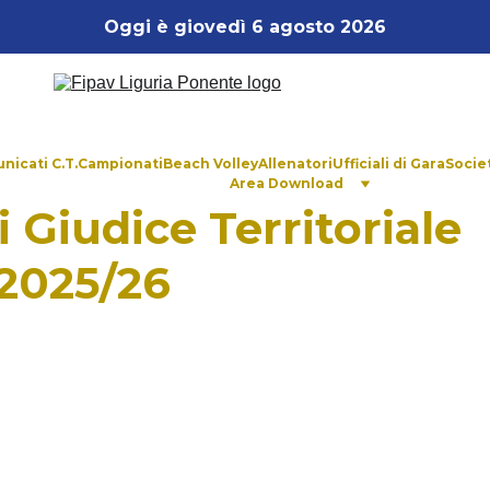
Oggi è giovedì 6 agosto 2026
nicati C.T.
Campionati
Beach Volley
Allenatori
Ufficiali di Gara
Socie
Area Download
 Giudice Territoriale
 2025/26
 15
Comu