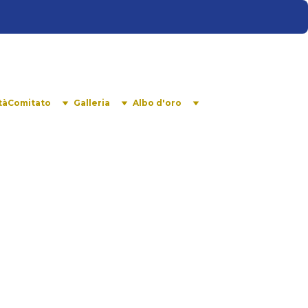
tà
Comitato
Galleria
Albo d'oro
nicato n 16