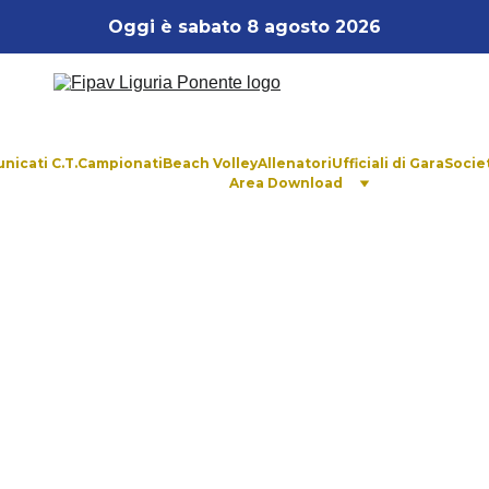
Oggi è sabato 8 agosto 2026
nicati C.T.
Campionati
Beach Volley
Allenatori
Ufficiali di Gara
Socie
Area Download