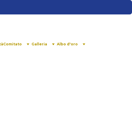
tà
Comitato
Galleria
Albo d'oro